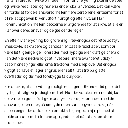
har ansvaret for hvilke områder, hvornår snerydning skal finde sted,
og hvilke redskaber og materialer der skal anvendes. Det kan være
en fordel at fordele ansvaret mellem flere personer eller teams for at
sikre, at opgaven bliver udført hurtigt og effektivt. En klar
kommunikation mellem beboerne er afgørende for at sikre, at alle er
klar over deres ansvar og de gældende regler.
En effektiv snerydning boligforening kræver også det rette udstyr.
Sneskovle, isskrabere og sandsalt er basale redskaber, som bør
være let tilgængelige. I områder med hyppige eller kraftige snefald
kan det være nødvendigt at investere i mere avanceret udstyr,
såsom sneslynger eller små traktorer med sneplove. Det er også
vigtigt at have et lager af grus eller salt til at strø på glatte
overflader og dermed forebygge faldulykker.
For at sikre, at snerydning i boligforeninger udføres rettidigt,
er det
nyttigt at følge vejrudsigterne tæt. Når der varsles om snefald, kan
det være en god idé at gøre udstyret klar og koordinere med de
ansvarlige personer, så snerydningen kan begynde straks, når
sneen begynder at falde. En proaktiv tilgang kan hjælpe med at
holde områderne fri for sne og is, inden det når at skabe store
problemer.