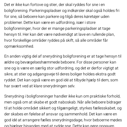
Det er ikke kun fortove og stier, der skal ryddes for sne i en
boligforening. Parkeringspladser og indkørsler skal også holdes fri
for sne, så beboere kan parkere og tilgå deres køretøjer uden
problemer. Dette kan være en udfordring, især i store
boligforeninger, hvor der er mange parkeringspladser at tage
hensyn til. Her kan det være nødvendigt at lave en rullende plan,
hvor forskellige områder ryddes på skift, så alle områder får
opmærksomhed.
En anden vigtig del af snerydning boligforening er at tage hensyn til
ældre og bevægelseshæmmede beboere. For disse personer kan
sne og is være en særlig stor udfordring, og det er derfor vigtigt at
sikre, at stier og adgangsveje til deres boliger holdes ekstra godt
ryddet. Det kan også være en god idé at tilbyde hjælp til dem, som
har svært ved at klare snerydningen selv.
Snerydning i boligforeninger handler ikke kun om praktiske forhold,
men også om at skabe et godt naboskab. Når alle beboere bidrager
til at holde området sikkert og tilgængeligt, styrkes fællesskabet, og
der skabes en følelse af ansvar og sammenhold. Det kan være en
god idé at arrangere fælles snerydningsdage, hvor beboerne mødes
og hjælper hinanden med at rydde sne. Dette kan gøre opgaven