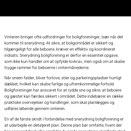
Vinteren bringer ofte udfordringer for boligforeninger, især når det
kommer til snerydning. At sikre, at boligområdet er sikkert og
tilgængeligt for alle beboere, kræver en effektiv og koordineret
indsats. Snerydning boligforening er derfor en essentiel opgave,
som ikke kun handler om at opfylde lovkrav, men også om at skabe
trygge rammer for beboerne i vintermånederne.
Når sneen falder, bliver fortove, stier og parkeringspladser hurtigt
dækket, hvilket kan skabe farlige og ufremkommelige forhold.
Boligforeninger har ansvaret for at rydde sne og sikre, at beboere
og gæster kan færdes sikkert i området. Dette indebærer en række
praktiske overvejelser og handlinger, som skal planlægges og
udføres løbende gennem vinteren.
En af de første skridt i forbindelse med snerydning boligforening er
at udarbejde en detaljeret plan. Denne plan bør omfatte, hvem der