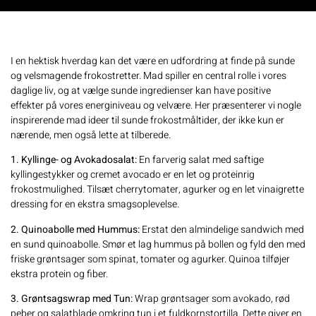
I en hektisk hverdag kan det være en udfordring at finde på sunde
og velsmagende frokostretter. Mad spiller en central rolle i vores
daglige liv, og at vælge sunde ingredienser kan have positive
effekter på vores energiniveau og velvære. Her præsenterer vi nogle
inspirerende
mad
ideer til sunde frokostmåltider, der ikke kun er
nærende, men også lette at tilberede.
1. Kyllinge- og Avokadosalat:
En farverig salat med saftige
kyllingestykker og cremet avocado er en let og proteinrig
frokostmulighed. Tilsæt cherrytomater, agurker og en let vinaigrette
dressing for en ekstra smagsoplevelse.
2. Quinoabolle med Hummus:
Erstat den almindelige sandwich med
en sund quinoabolle. Smør et lag hummus på bollen og fyld den med
friske grøntsager som spinat, tomater og agurker. Quinoa tilføjer
ekstra protein og fiber.
3. Grøntsagswrap med Tun:
Wrap grøntsager som avokado, rød
peber og salatblade omkring tun i et fuldkornstortilla. Dette giver en