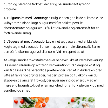
hurtig og nærende frokost, der er rig på sunde fedtsyrer og
proteiner.
4. Bulgursalat med Grøntsager:
Bulgur er en god kilde til komplekse
kulhydrater. Bland kogt bulgur med finthakket persille,
cherrytomater og agurker. Tilføj lidt olivenolie og citronsaft for en
forfriskende smag.
5. Æggesalat med Avocado:
Lav en let æggesalat ved at blande
kogte æg med avocado, lidt sennep og en smule citronsaft. Server
den på fuldkornsrugbrød eller som fyld i en sprød salat.
At vælge sunde frokostalternativer behøver ikke at være besværligt.
Disse inspirerende opskrifter giver variation til din daglige kost og
kan tilpasses dine personlige præferencer. Ved at inkludere en bred
vifte af farverige grøntsager, magert protein og fuldkorn kan du
skabe en balanceret frokost, der giver næring og energi. Mad er
mere end brændstof; det er en mulighed for at forkæle din krop med
sundhed og smag.