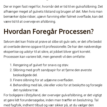
Der er ingen fast regel for, hvornår det er tid til en
gulvafslibning
. Det
afhænger meget af gulvets tilstand og brugen af det. Men hvis man
bemærker dybe ridser, ujævn farvning eller falmet overflade, kan det
være tid til at overveje en afslibning.
Hvordan Foregår Processen?
Selvom det kan friste at prøve at slibe sit gulv selv, er det ofte bedst
at overlade denne opgave til professionelle. De har den nødvendige
ekspertise og udstyr til at sikre, at jobbet bliver gjort korrekt.
Processen kan variere lidt, men generelt vil den omfatte:
Rengøring af gulvet for snavs og støv.
Slibning med groft sandpapir for at fjerne den øverste
beskadigede del.
Finere slibning for at udjævne overfladen.
Behandling med lak, olie eller voks for at beskytte og forsegle
det nyslebne træ.
For boligejere i Østjylland, der overvejer gulvafslibning, er det vigtigt
at gøre lidt forundersøgelse, inden man træffer en beslutning. Tal
med fagfolk, indhent tilbud og vær sikker på, at du vælger den