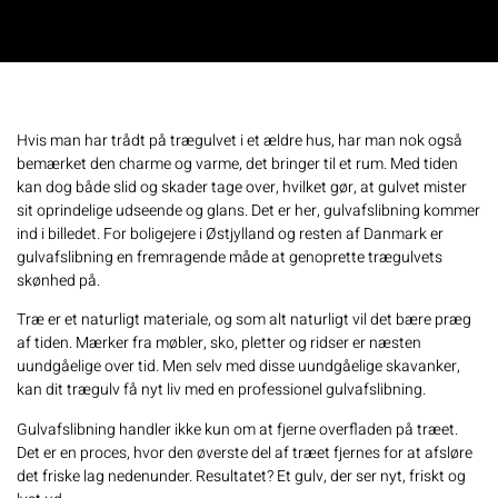
Hvis man har trådt på trægulvet i et ældre hus, har man nok også
bemærket den charme og varme, det bringer til et rum. Med tiden
kan dog både slid og skader tage over, hvilket gør, at gulvet mister
sit oprindelige udseende og glans. Det er her, gulvafslibning kommer
ind i billedet. For boligejere i Østjylland og resten af Danmark er
gulvafslibning en fremragende måde at genoprette trægulvets
skønhed på.
Træ er et naturligt materiale, og som alt naturligt vil det bære præg
af tiden. Mærker fra møbler, sko, pletter og ridser er næsten
uundgåelige over tid. Men selv med disse uundgåelige skavanker,
kan dit trægulv få nyt liv med en professionel gulvafslibning.
Gulvafslibning handler ikke kun om at fjerne overfladen på træet.
Det er en proces, hvor den øverste del af træet fjernes for at afsløre
det friske lag nedenunder. Resultatet? Et gulv, der ser nyt, friskt og