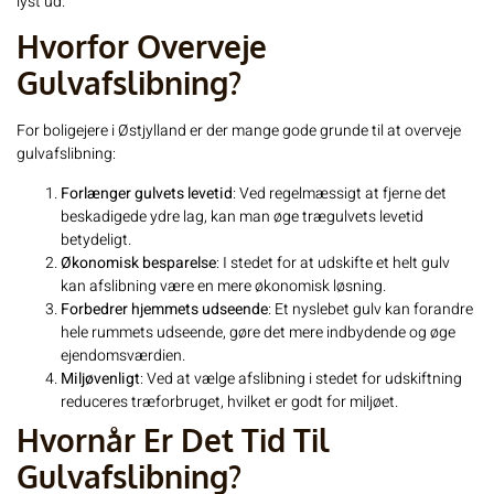
lyst ud.
Hvorfor Overveje
Gulvafslibning?
For boligejere i Østjylland er der mange gode grunde til at overveje
gulvafslibning:
Forlænger gulvets levetid
: Ved regelmæssigt at fjerne det
beskadigede ydre lag, kan man øge trægulvets levetid
betydeligt.
Økonomisk besparelse
: I stedet for at udskifte et helt gulv
kan afslibning være en mere økonomisk løsning.
Forbedrer hjemmets udseende
: Et nyslebet gulv kan forandre
hele rummets udseende, gøre det mere indbydende og øge
ejendomsværdien.
Miljøvenligt
: Ved at vælge afslibning i stedet for udskiftning
reduceres træforbruget, hvilket er godt for miljøet.
Hvornår Er Det Tid Til
Gulvafslibning?